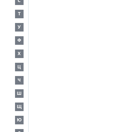
С
Т
У
Ф
Х
Ц
Ч
Ш
Щ
Ю