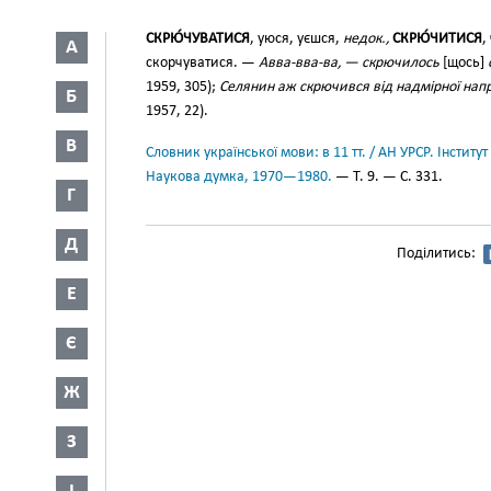
СКРЮ́ЧУВАТИСЯ
, уюся, уєшся,
недок.,
СКРЮ́ЧИТИСЯ
,
А
скорчуватися. —
Авва-вва-ва, — скрючилось
[щось]
1959, 305);
Селянин аж скрючився від надмірної напр
Б
1957, 22).
В
Словник української мови: в 11 тт. / АН УРСР. Інститут
Наукова думка, 1970—1980.
— Т. 9. — С. 331.
Г
Д
Поділитись:
Е
Є
Ж
З