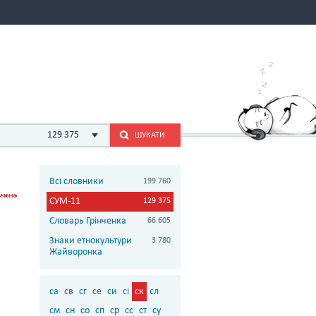
129 375
ШУКАТИ
Всі словники
199 760
СУМ-11
129 375
Словарь Грінченка
66 605
Знаки етнокультури
3 780
Жайворонка
са
св
сг
се
си
сі
ск
сл
см
сн
со
сп
ср
сс
ст
су