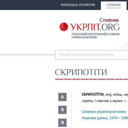
УКРАЇНСЬКА ЛІТЕРАТУРА
СЛОВНИК
СКРИПОТІТИ
СКРИПОТІ́ТИ
, очу́, оти́ш,
не
А
горять, І смички у музик —
Б
Словник української мови: в 
Наукова думка, 1970—198
В