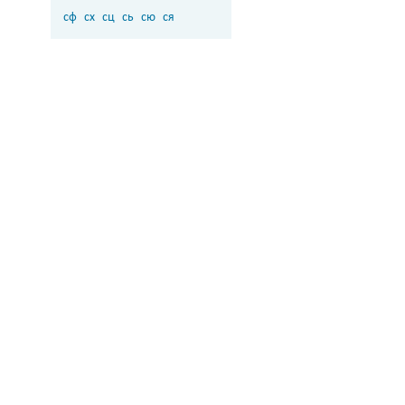
сф
сх
сц
сь
сю
ся