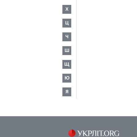
Х
Ц
Ч
Ш
Щ
Ю
Я