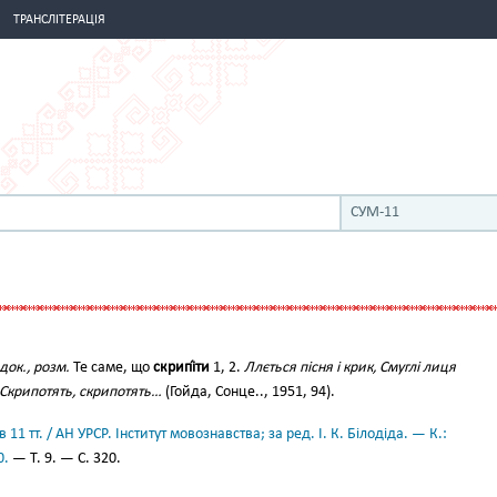
ТРАНСЛІТЕРАЦІЯ
СУМ-11
док., розм.
Те саме, що
скрипі́ти
1, 2.
Ллється пісня і крик, Смуглі лиця
 Скрипотять, скрипотять…
(Гойда, Сонце.., 1951, 94).
11 тт. / АН УРСР. Інститут мовознавства; за ред. І. К. Білодіда. — К.:
0.
— Т. 9. — С. 320.