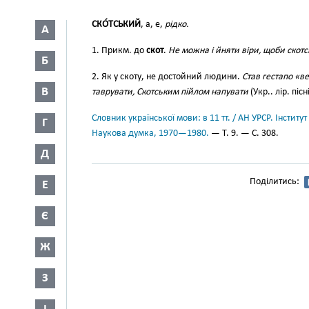
СКО́ТСЬКИЙ
, а, е,
рідко.
А
1. Прикм. до
скот
.
Не можна і йняти віри, щоби скотс
Б
2. Як у скоту, не достойний людини.
Став гестапо «ве
В
таврувати, Скотським пійлом напувати
(Укр.. лір. пісн
Словник української мови: в 11 тт. / АН УРСР. Інститут
Г
Наукова думка, 1970—1980.
— Т. 9. — С. 308.
Д
Поділитись:
Е
Є
Ж
З