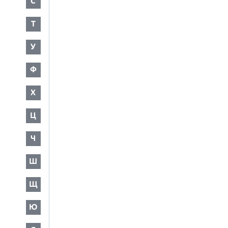
С
Т
У
Ф
Х
Ц
Ч
Ш
Щ
Ю