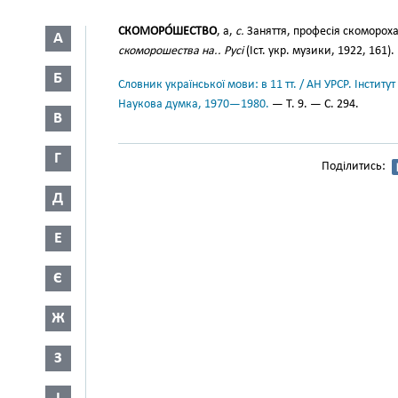
СКОМОРО́ШЕСТВО
, а,
с.
Заняття, професія скоморох
А
скоморошества на.. Русі
(Іст. укр. музики, 1922, 161).
Б
Словник української мови: в 11 тт. / АН УРСР. Інститут
Наукова думка, 1970—1980.
— Т. 9. — С. 294.
В
Г
Поділитись:
Д
Е
Є
Ж
З