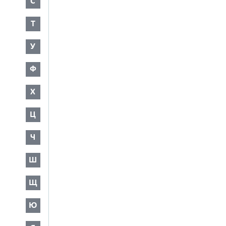
С
Т
У
Ф
Х
Ц
Ч
Ш
Щ
Ю