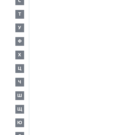
С
Т
У
Ф
Х
Ц
Ч
Ш
Щ
Ю