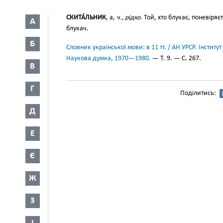
СКИТА́ЛЬНИК
, а,
ч., рідко.
Той, хто блукає, поневіряє
А
блукач.
Б
Словник української мови: в 11 тт. / АН УРСР. Інститут
Наукова думка, 1970—1980.
— Т. 9. — С. 267.
В
Г
Поділитись:
Д
Е
Є
Ж
З