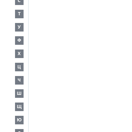
С
Т
У
Ф
Х
Ц
Ч
Ш
Щ
Ю