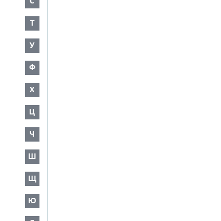
С
Т
У
Ф
Х
Ц
Ч
Ш
Щ
Ю