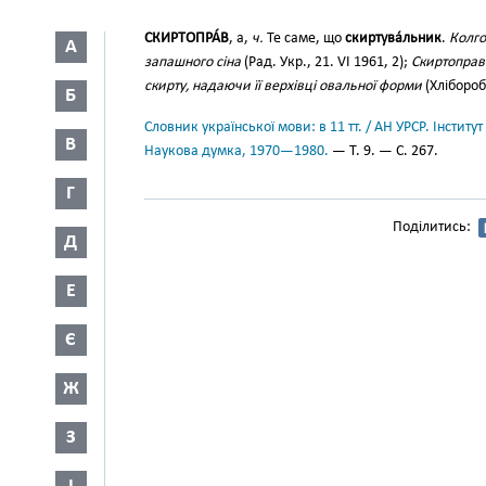
СКИРТОПРА́В
, а,
ч.
Те саме, що
скиртува́льник
.
Колго
А
запашного сіна
(Рад. Укр., 21. VI 1961, 2);
Скиртоправ
скирту, надаючи її верхівці овальної форми
(Хлібороб 
Б
Словник української мови: в 11 тт. / АН УРСР. Інститут
В
Наукова думка, 1970—1980.
— Т. 9. — С. 267.
Г
Поділитись:
Д
Е
Є
Ж
З