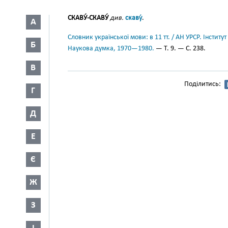
СКАВУ́-СКАВУ́
див.
скаву́
.
А
Словник української мови: в 11 тт. / АН УРСР. Інститут
Б
Наукова думка, 1970—1980.
— Т. 9. — С. 238.
В
Поділитись:
Г
Д
Е
Є
Ж
З