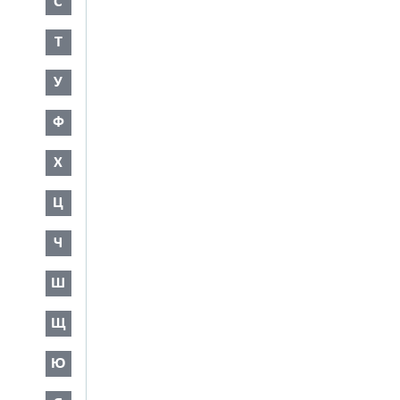
С
Т
У
Ф
Х
Ц
Ч
Ш
Щ
Ю