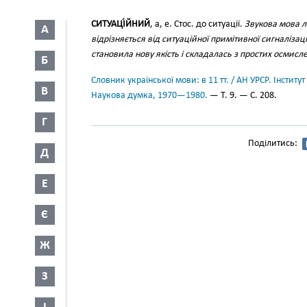
СИТУАЦІ́ЙНИЙ
, а, е. Стос. до ситуації.
Звукова мова л
А
відрізняється від ситуаційної примітивної сигналізац
становила нову якість і складалась з простих осмисл
Б
Словник української мови: в 11 тт. / АН УРСР. Інститут
В
Наукова думка, 1970—1980.
— Т. 9. — С. 208.
Г
Поділитись:
Д
Е
Є
Ж
З