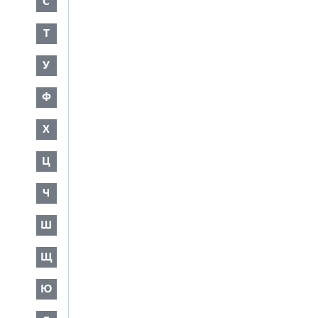
С
Т
У
Ф
Х
Ц
Ч
Ш
Щ
Ю