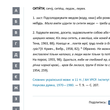
СИТИ́ТИ
, сичу́, сити́ш,
педок., перех.
А
1.
заст.
Підсолоджувати медом (воду, квас) або розв
Б
небудь.
Мало вміти цідити та ситити меди — треба ще
В
2. Годувати вволю, досита; задовольняти собою або
ширших немає, Кіз лиш ситить, а миліша, ніж коней 
Г
Тена, 1963, 88);
Навіщо ж ..поетів мрії, труд геніїв із
гріє?
(У. Кравч., Вибр., 1958, 82); * Образно.
Не можна
Д
виставлені тільки напоказ, а люди мали тільки ту потіх
На порозі, 1955, 98);
Здається, якби не глибокий яр, 
річка чорної крові,.. кров би лилася, трупи б тліли та
Е
1954, 259).
Є
Словник української мови: в 11 тт. / АН УРСР. Інститут
Наукова думка, 1970—1980.
— Т. 9. — С. 207.
Ж
З
Поділитись: