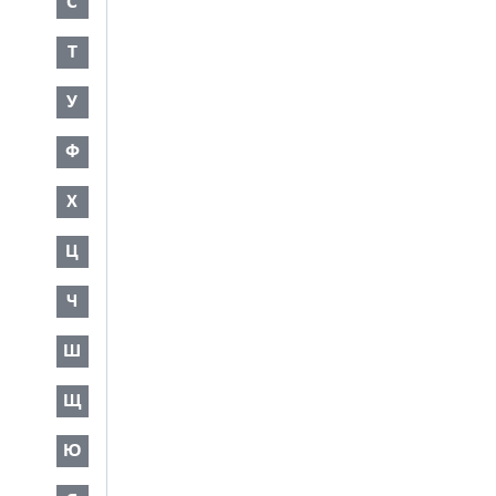
С
Т
У
Ф
Х
Ц
Ч
Ш
Щ
Ю