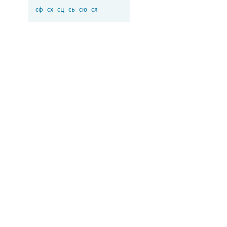
сф
сх
сц
сь
сю
ся