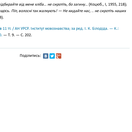
ідбирайте від мене хліба… не сиротіть, бо загину…
(Коцюб., І, 1955, 218);
 щось.
Піп, волосні так жалкують! — Не кидайте нас, .. не сиротіть наших
8).
11 тт. / АН УРСР. Інститут мовознавства; за ред. І. К. Білодіда. — К.:
0.
— Т. 9. — С. 202.
Поділитись: