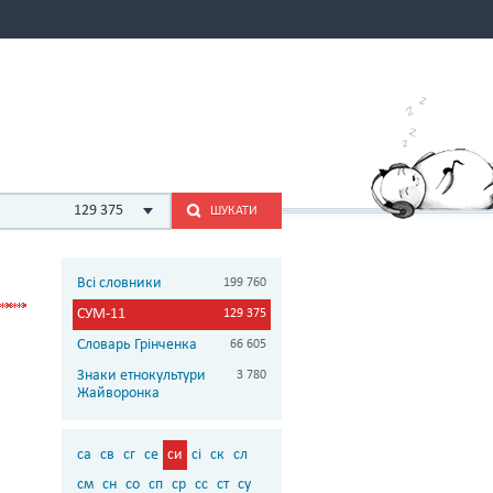
129 375
ШУКАТИ
Всі словники
199 760
СУМ-11
129 375
Словарь Грінченка
66 605
Знаки етнокультури
3 780
Жайворонка
са
св
сг
се
си
сі
ск
сл
см
сн
со
сп
ср
сс
ст
су