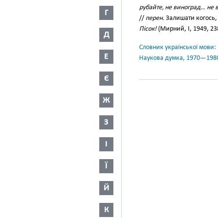
рубайте, не виноград… не в
Г
//
перен.
Залишати когось,
Пісок!
(Мирний, І, 1949, 23
Д
Словник української мови: в 
Е
Наукова думка, 1970—198
Є
Ж
З
І
Ї
Й
К