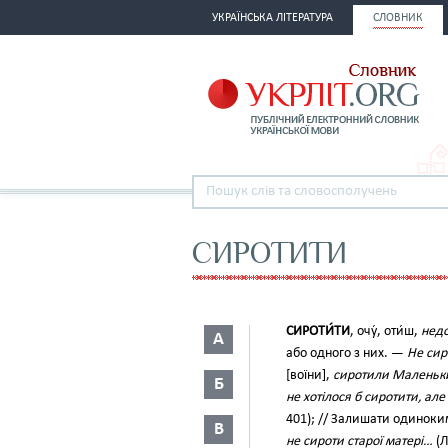
УКРАЇНСЬКА ЛІТЕРАТУРА
СЛОВНИК
СИРОТИТИ
СИРОТИ́ТИ
, очу́, оти́ш,
недо
А
або одного з них. —
Не сир
[воїни],
сиротили Маленьких
Б
не хотілося б сиротити, але
401); // Залишати одиноки
В
не сироти старої матері…
(Л