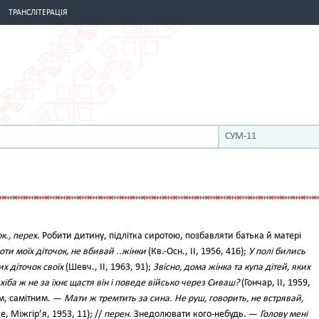
ТРАНСЛІТЕРАЦІЯ
СУМ-11
к., перех.
Робити дитину, підлітка сиротою, позбавляти батька й матері
оти моїх діточок, не вбивай ..жінки
(Кв.-Осн., II, 1956, 416);
У полі бились
 діточок своїх
(Шевч., II, 1963, 91);
Звісно, дома жінка та купа дітей, яких
 хіба ж не за їхнє щастя він і поведе військо через Сиваш?
(Гончар, II, 1959,
м, самітним. —
Мати ж тремтить за сина. Не руш, говорить, не встрявай,
е, Міжгір’я, 1953, 11); //
перен.
Знедолювати кого-небудь. —
Голову мені