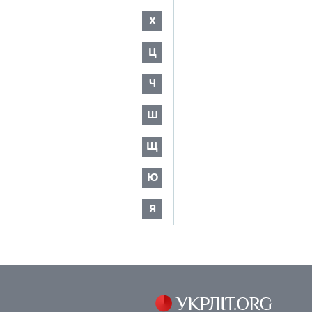
Х
Ц
Ч
Ш
Щ
Ю
Я