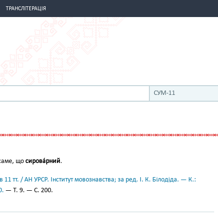
ТРАНСЛІТЕРАЦІЯ
СУМ-11
е саме, що
сирова́рний
.
11 тт. / АН УРСР. Інститут мовознавства; за ред. І. К. Білодіда. — К.:
0.
— Т. 9. — С. 200.