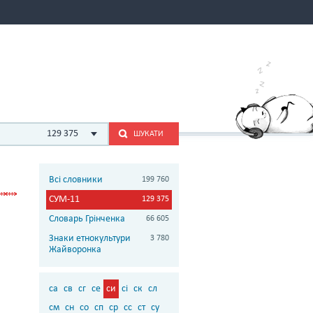
129 375
ШУКАТИ
Всі словники
199 760
СУМ-11
129 375
Словарь Грінченка
66 605
Знаки етнокультури
3 780
Жайворонка
са
св
сг
се
си
сі
ск
сл
см
сн
со
сп
ср
сс
ст
су