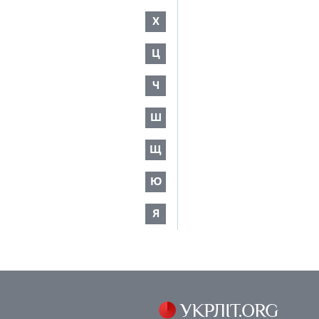
Х
Ц
Ч
Ш
Щ
Ю
Я