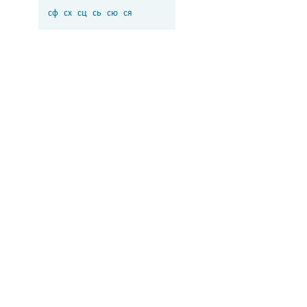
сф
сх
сц
сь
сю
ся