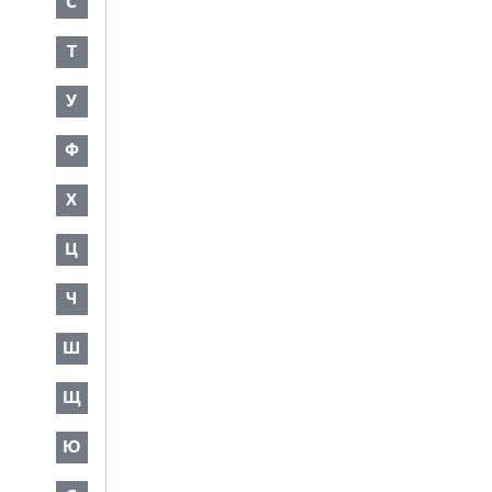
С
Т
У
Ф
Х
Ц
Ч
Ш
Щ
Ю