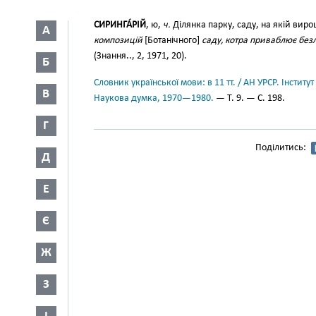
СИРИНГА́РІЙ
, ю,
ч.
Ділянка парку, саду, на якій виро
А
композицій
[Ботанічного]
саду, котра приваблює безл
(Знання.., 2, 1971, 20).
Б
Словник української мови: в 11 тт. / АН УРСР. Інститут
В
Наукова думка, 1970—1980.
— Т. 9. — С. 198.
Г
Поділитись:
Д
Е
Є
Ж
З