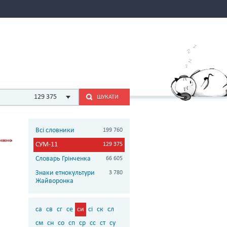
129 375
ШУКАТИ
Всі словники
199 760
СУМ-11
129 375
Словарь Грінченка
66 605
Знаки етнокультури
3 780
Жайворонка
са
св
сг
се
си
сі
ск
сл
см
сн
со
сп
ср
сс
ст
су