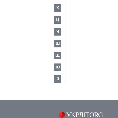
Х
Ц
Ч
Ш
Щ
Ю
Я