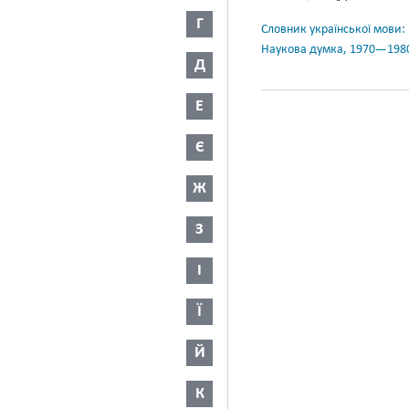
Г
Словник української мови: в 
Наукова думка, 1970—198
Д
Е
Є
Ж
З
І
Ї
Й
К