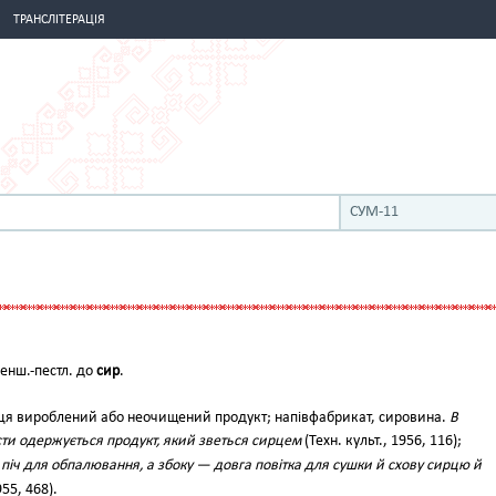
ТРАНСЛІТЕРАЦІЯ
СУМ-11
енш.-пестл. до
сир
.
ця вироблений або неочищений продукт; напівфабрикат, сировина.
В
сти одержується продукт, який зветься сирцем
(Техн. культ., 1956, 116);
піч для обпалювання, а збоку — довга повітка для сушки й схову сирцю й
955, 468).