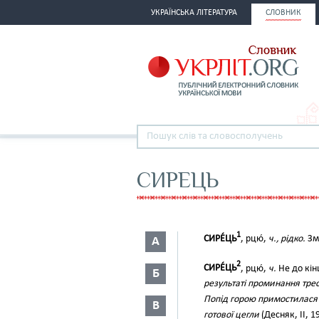
УКРАЇНСЬКА ЛІТЕРАТУРА
СЛОВНИК
СИРЕЦЬ
1
СИРЕ́ЦЬ
, рцю́,
ч., рідко.
Зм
А
2
СИРЕ́ЦЬ
, рцю́,
ч.
Не до кін
Б
результаті проминання тре
Попід горою примостилася 
В
готової цегли
(Десняк, II, 1