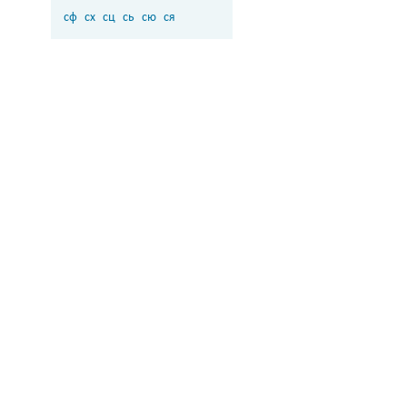
сф
сх
сц
сь
сю
ся