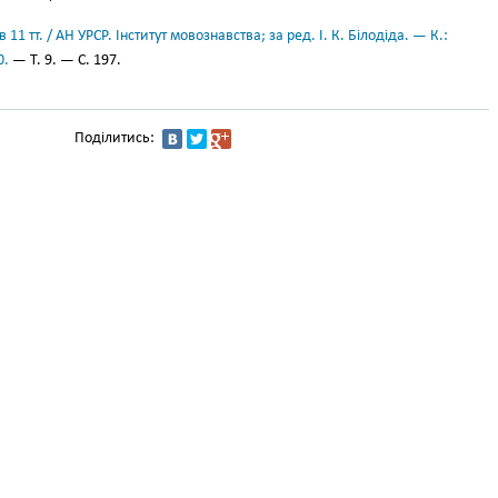
11 тт. / АН УРСР. Інститут мовознавства; за ред. І. К. Білодіда. — К.:
0.
— Т. 9. — С. 197.
Поділитись: