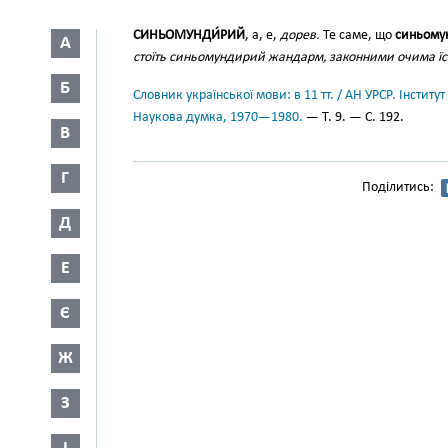
СИНЬОМУНДИ́РИЙ
, а, е,
дорев.
Те саме, що
синьому
А
стоїть синьомундирий жандарм, законними очима їс
Б
Словник української мови: в 11 тт. / АН УРСР. Інститут
Наукова думка, 1970—1980.
— Т. 9. — С. 192.
В
Г
Поділитись:
Д
Е
Є
Ж
З