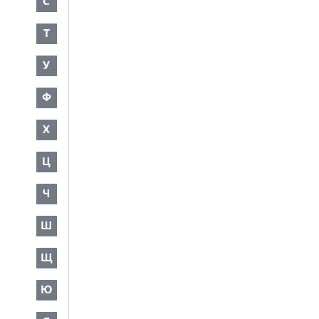
С
Т
У
Ф
Х
Ц
Ч
Ш
Щ
Ю