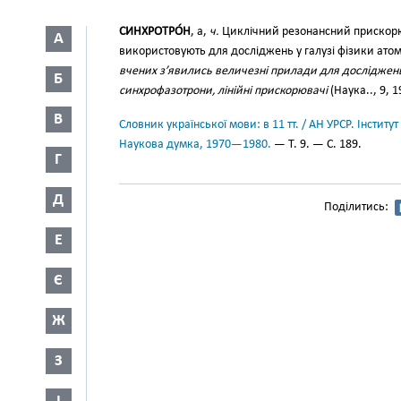
СИНХРОТРО́Н
, а,
ч.
Циклічний резонансний прискорю
А
використовують для досліджень у галузі фізики ато
вчених з’явились величезні прилади для досліджень
Б
синхрофазотрони, лінійні прискорювачі
(Наука.., 9, 1
В
Словник української мови: в 11 тт. / АН УРСР. Інститут
Наукова думка, 1970—1980.
— Т. 9. — С. 189.
Г
Д
Поділитись:
Е
Є
Ж
З