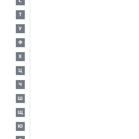
С
Т
У
Ф
Х
Ц
Ч
Ш
Щ
Ю