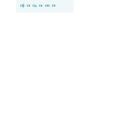
сф
сх
сц
сь
сю
ся