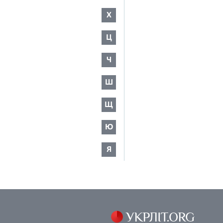
Х
Ц
Ч
Ш
Щ
Ю
Я