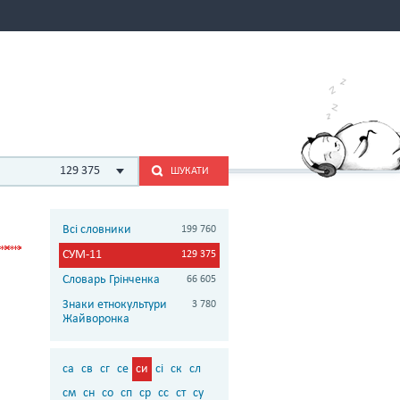
129 375
ШУКАТИ
Всі словники
199 760
СУМ-11
129 375
Словарь Грінченка
66 605
Знаки етнокультури
3 780
Жайворонка
са
св
сг
се
си
сі
ск
сл
см
сн
со
сп
ср
сс
ст
су