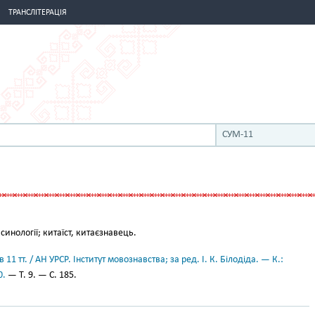
ТРАНСЛІТЕРАЦІЯ
СУМ-11
синології; китаїст, китаєзнавець.
11 тт. / АН УРСР. Інститут мовознавства; за ред. І. К. Білодіда. — К.:
0.
— Т. 9. — С. 185.