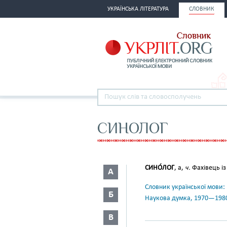
УКРАЇНСЬКА ЛІТЕРАТУРА
СЛОВНИК
СИНОЛОГ
СИНО́ЛОГ
, а,
ч.
Фахівець із 
А
Словник української мови: в 
Б
Наукова думка, 1970—198
В