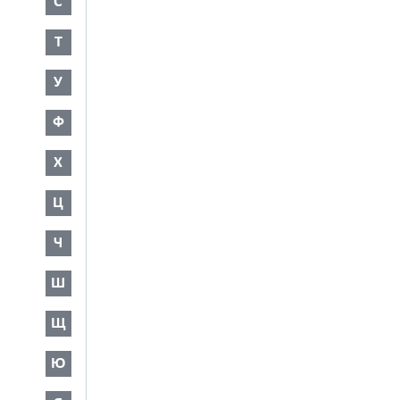
С
Т
У
Ф
Х
Ц
Ч
Ш
Щ
Ю