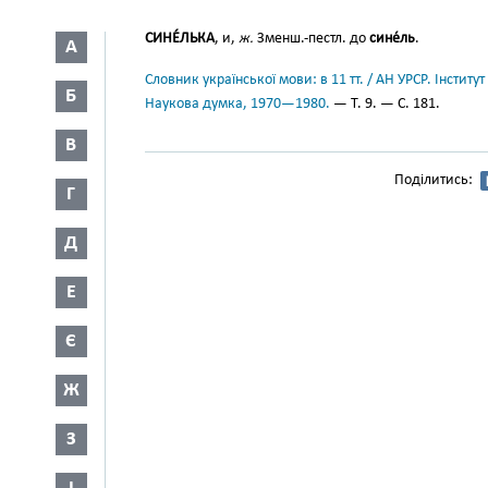
СИНЕ́ЛЬКА
, и,
ж.
Зменш.-пестл. до
сине́ль
.
А
Словник української мови: в 11 тт. / АН УРСР. Інститут
Б
Наукова думка, 1970—1980.
— Т. 9. — С. 181.
В
Поділитись:
Г
Д
Е
Є
Ж
З