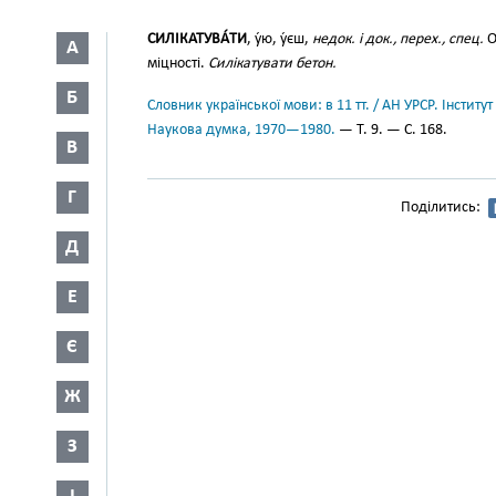
СИЛІКАТУВА́ТИ
, у́ю, у́єш,
недок. і док., перех., спец.
О
А
міцності.
Силікатувати бетон.
Б
Словник української мови: в 11 тт. / АН УРСР. Інститут
Наукова думка, 1970—1980.
— Т. 9. — С. 168.
В
Г
Поділитись:
Д
Е
Є
Ж
З