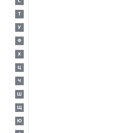
С
Т
У
Ф
Х
Ц
Ч
Ш
Щ
Ю