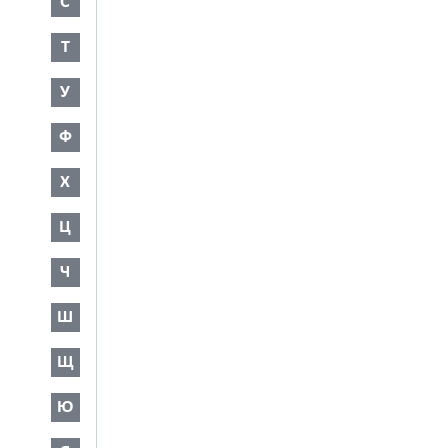
С
Т
У
Ф
Х
Ц
Ч
Ш
Щ
Ю