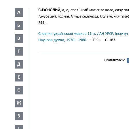
СИЗОЧО́ЛИЙ
, а, е,
поет.
Який має сизе чоло, сизу голо
А
Голубе мій, голубе, Птице сизочола, Полети, мій голу
299).
Б
Словник української мови: в 11 тт. / АН УРСР. Інститут
В
Наукова думка, 1970—1980.
— Т. 9. — С. 163.
Г
Поділитись:
Д
Е
Є
Ж
З