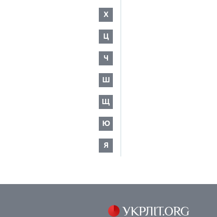
Х
Ц
Ч
Ш
Щ
Ю
Я