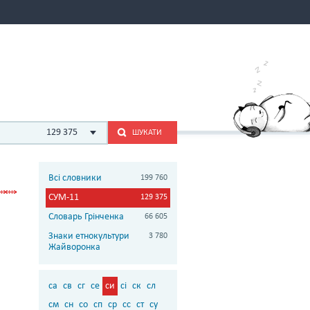
129 375
ШУКАТИ
Всі словники
199 760
СУМ-11
129 375
Словарь Грінченка
66 605
Знаки етнокультури
3 780
Жайворонка
са
св
сг
се
си
сі
ск
сл
см
сн
со
сп
ср
сс
ст
су