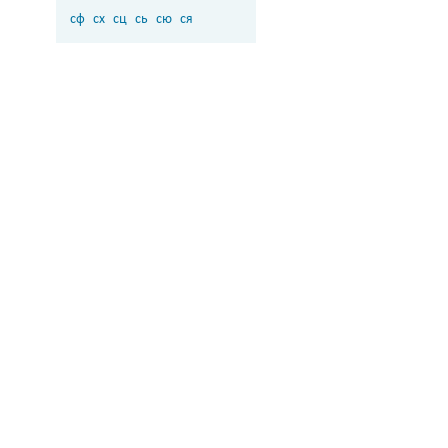
сф
сх
сц
сь
сю
ся