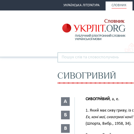
УКРАЇНСЬКА ЛІТЕРАТУРА
СЛОВНИК
СИВОГРИВИЙ
СИВОГРИ́ВИЙ
, а, е.
А
1. Який має сиву гриву; із
Б
Ех, коні мої, сивогриві коні!
(Шпорта, Вибр., 1958, 34).
В