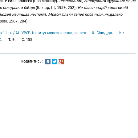
овге сиве волосся (про людину).
Розпатланий, сивогривий художник сів на
о оглядаючи бійців
(Гончар, III, 1959, 252);
Не тільки старій сивогривій
 Людей не лишав неспокій. Мовби тільки тепер побачили, як далеко
озі, 1967, 204).
11 тт. / АН УРСР. Інститут мовознавства; за ред. І. К. Білодіда. — К.:
0.
— Т. 9. — С. 155.
Поділитись: