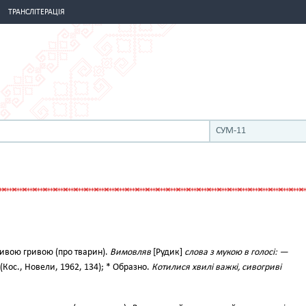
ТРАНСЛІТЕРАЦІЯ
СУМ-11
 сивою гривою (про тварин).
Вимовляв
[Рудик]
слова з мукою в голосі: —
(Кос., Новели, 1962, 134); * Образно.
Котилися хвилі важкі, сивогриві