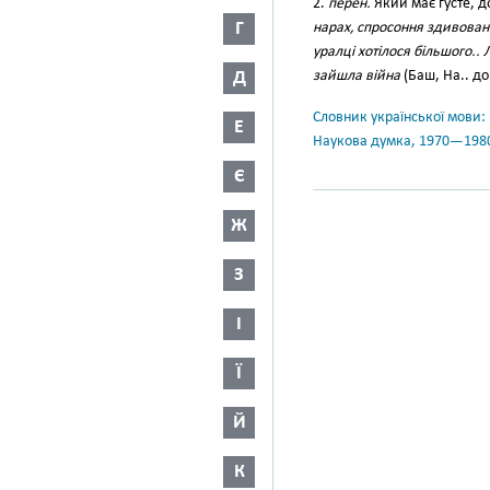
2.
перен.
Який має густе, д
Г
нарах, спросоння здивован
уралці хотілося більшого..
Д
зайшла війна
(Баш, На.. дор
Словник української мови: в 
Е
Наукова думка, 1970—198
Є
Ж
З
І
Ї
Й
К