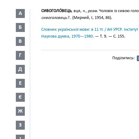
СИВОГОЛО́ВЕЦЬ
, вця,
ч., розм.
Чоловік із сивою гол
А
сивоголовець?..
(Мирний, І, 1954, 86).
Б
Словник української мови: в 11 тт. / АН УРСР. Інститут
Наукова думка, 1970—1980.
— Т. 9. — С. 155.
В
Г
Поділитись:
Д
Е
Є
Ж
З