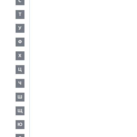
С
Т
У
Ф
Х
Ц
Ч
Ш
Щ
Ю