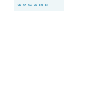
сф
сх
сц
сь
сю
ся