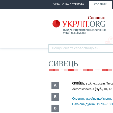
УКРАЇНСЬКА ЛІТЕРАТУРА
СЛОВНИК
СИВЕЦЬ
СИВЕ́ЦЬ
, вця́,
ч., розм.
Те с
А
білого копитця
(Чуб., III, 1
Б
Словник української мови: в 
Наукова думка, 1970—198
В