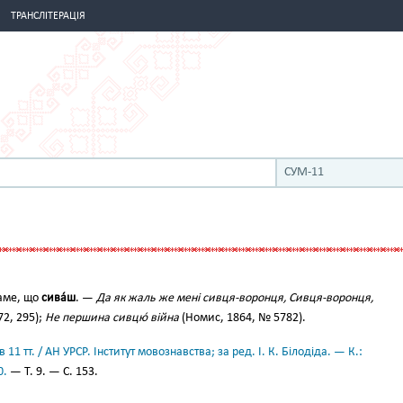
ТРАНСЛІТЕРАЦІЯ
СУМ-11
аме, що
сива́ш
. —
Да як жаль же мені сивця-воронця, Сивця-воронця,
872, 295);
Не першина сивцю́ війна
(Номис, 1864, № 5782).
11 тт. / АН УРСР. Інститут мовознавства; за ред. І. К. Білодіда. — К.:
0.
— Т. 9. — С. 153.