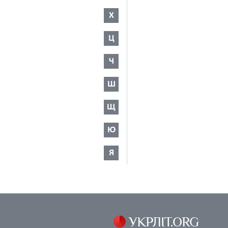
Х
Ц
Ч
Ш
Щ
Ю
Я