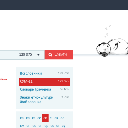
129 375
ШУКАТИ
Всі словники
199 760
СУМ-11
129 375
Словарь Грінченка
66 605
Знаки етнокультури
3 780
Жайворонка
са
св
сг
се
си
сі
ск
сл
см
сн
со
сп
ср
сс
ст
су