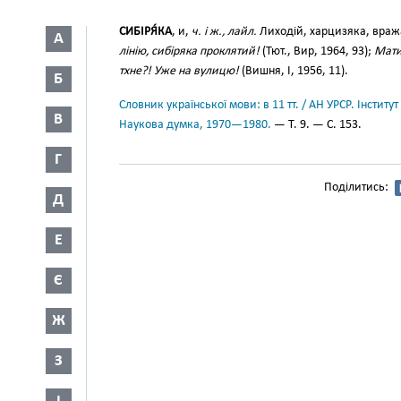
СИБІРЯ́КА
, и,
ч. і ж., лайл.
Лиходій, харцизяка, вра
А
лінію, сибіряка проклятий!
(Тют., Вир, 1964, 93);
Мати
тхне?! Уже на вулицю!
(Вишня, І, 1956, 11).
Б
Словник української мови: в 11 тт. / АН УРСР. Інститут
В
Наукова думка, 1970—1980.
— Т. 9. — С. 153.
Г
Поділитись:
Д
Е
Є
Ж
З