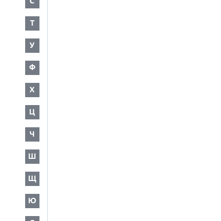
С
Т
У
Ф
Х
Ц
Ч
Ш
Щ
Ю