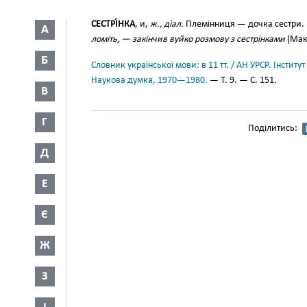
СЕСТРІ́НКА
, и,
ж., діал.
Племінниця — дочка сестри
А
ломіть, — закінчив вуйко розмову з сестрінками
(Мак.
Б
Словник української мови: в 11 тт. / АН УРСР. Інститут
Наукова думка, 1970—1980.
— Т. 9. — С. 151.
В
Г
Поділитись:
Д
Е
Є
Ж
З