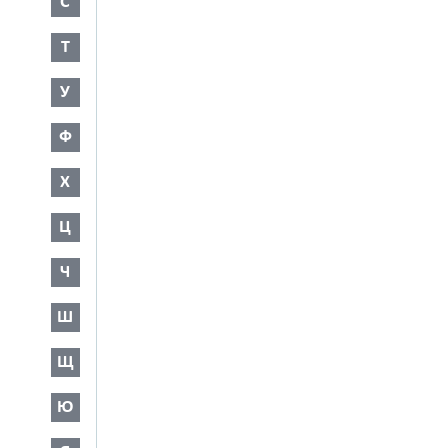
С
Т
У
Ф
Х
Ц
Ч
Ш
Щ
Ю