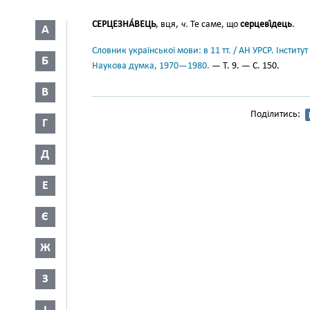
СЕРЦЕЗНА́ВЕЦЬ
, вця,
ч.
Те саме, що
серцеві́дець
.
А
Словник української мови: в 11 тт. / АН УРСР. Інститут
Б
Наукова думка, 1970—1980.
— Т. 9. — С. 150.
В
Поділитись:
Г
Д
Е
Є
Ж
З