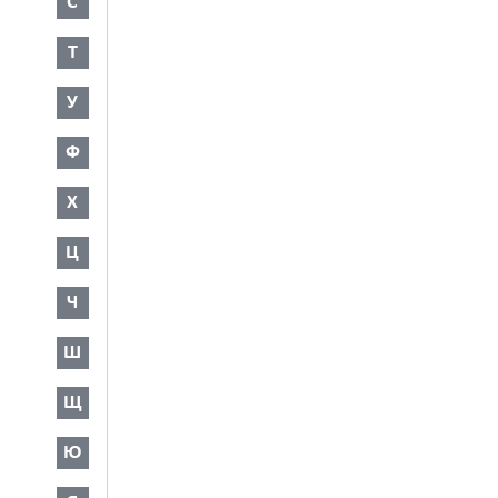
С
Т
У
Ф
Х
Ц
Ч
Ш
Щ
Ю