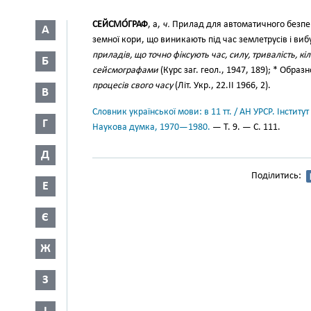
СЕЙСМО́ГРАФ
, а,
ч.
Прилад для автоматичного безпе
А
земної кори, що виникають під час землетрусів і виб
приладів, що точно фіксують час, силу, тривалість, кі
Б
сейсмографами
(Курс заг. геол., 1947, 189); * Образ
процесів свого часу
(Літ. Укр., 22.II 1966, 2).
В
Словник української мови: в 11 тт. / АН УРСР. Інститут
Г
Наукова думка, 1970—1980.
— Т. 9. — С. 111.
Д
Поділитись:
Е
Є
Ж
З