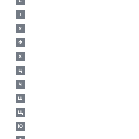
С
Т
У
Ф
Х
Ц
Ч
Ш
Щ
Ю