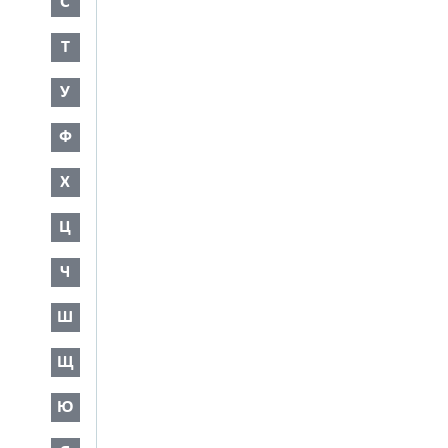
С
Т
У
Ф
Х
Ц
Ч
Ш
Щ
Ю