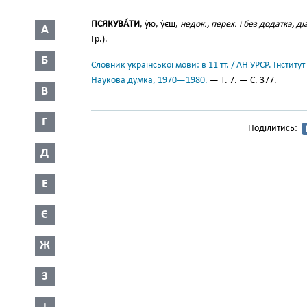
ПСЯКУВА́ТИ
, у́ю, у́єш,
недок., перех. і без додатка, ді
А
Гр.).
Б
Словник української мови: в 11 тт. / АН УРСР. Інститут
Наукова думка, 1970—1980.
— Т. 7. — С. 377.
В
Г
Поділитись:
Д
Е
Є
Ж
З