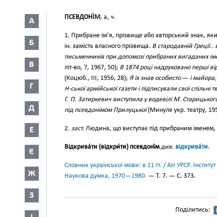
ПСЕВДОНІ́М
, а,
ч.
А
1. Прибране ім’я, прізвище або авторський знак, яки
Б
ін. замість власного прізвища.
В стародавній Греції.
письменників при допомозі прибраних вигаданих ім
В
літ-во, 7, 1967, 50);
В 1874 році надруковано перші в
(Коцюб., III, 1956, 28);
Я їх знав особисто
—
і майора
Г
Н-ської армійської газети і підписували свої спільні
Г. П. Затиркевич виступила у водевілі М. Старицьког
Д
під псевдонімом Прилуцької
(Минуле укр. театру, 195
2.
заст.
Людина, що виступає під прибраним іменем,
Е
Відкрива́ти (відкри́ти) псевдоні́м
див.
відкрива́ти
.
Є
Словник української мови: в 11 тт. / АН УРСР. Інститут
Ж
Наукова думка, 1970—1980.
— Т. 7. — С. 373.
З
Поділитись: