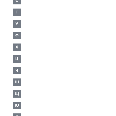
С
Т
У
Ф
Х
Ц
Ч
Ш
Щ
Ю