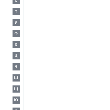
С
Т
У
Ф
Х
Ц
Ч
Ш
Щ
Ю