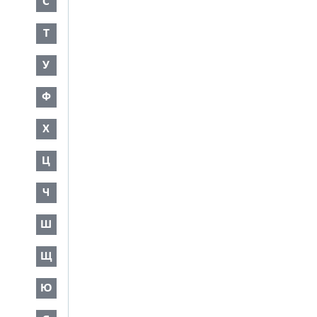
С
Т
У
Ф
Х
Ц
Ч
Ш
Щ
Ю