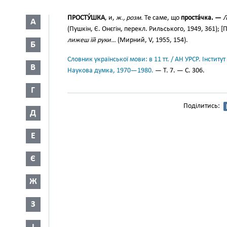
ПРОСТУ́ШКА
, и,
ж., розм.
Те саме, що
проста́чка. —
Л
А
(Пушкін, Є. Онєгін, перекл. Рильського, 1949, 361); 
лижеш їй руки…
(Мирний, V, 1955, 154).
Б
Словник української мови: в 11 тт. / АН УРСР. Інститут
В
Наукова думка, 1970—1980.
— Т. 7. — С. 306.
Г
Поділитись:
Д
Е
Є
Ж
З