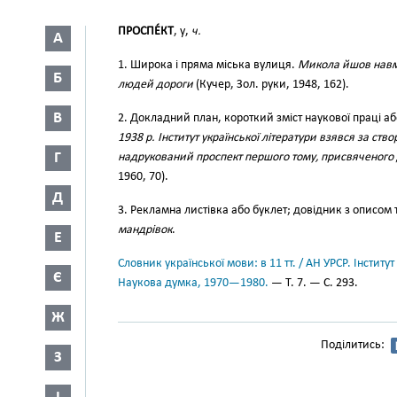
ПРОСПЕ́КТ
, у,
ч.
А
1. Широка і пряма міська вулиця.
Микола йшов навм
Б
людей дороги
(Кучер, Зол. руки, 1948, 162).
В
2. Докладний план, короткий зміст наукової праці аб
1938 р. Інститут української літератури взявся за ст
Г
надрукований проспект першого тому, присвяченого д
1960, 70).
Д
3. Рекламна листівка або буклет; довідник з описом
мандрівок
.
Е
Словник української мови: в 11 тт. / АН УРСР. Інститут
Є
Наукова думка, 1970—1980.
— Т. 7. — С. 293.
Ж
Поділитись:
З