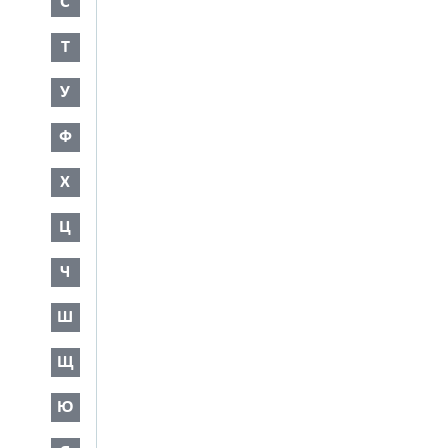
С
Т
У
Ф
Х
Ц
Ч
Ш
Щ
Ю