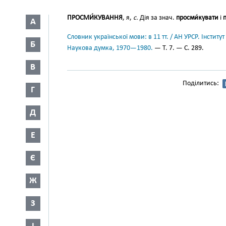
ПРОСМИ́КУВАННЯ
, я,
с.
Дія за знач.
просми́кувати
і
А
Словник української мови: в 11 тт. / АН УРСР. Інститут
Б
Наукова думка, 1970—1980.
— Т. 7. — С. 289.
В
Поділитись:
Г
Д
Е
Є
Ж
З