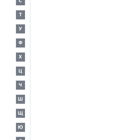
С
Т
У
Ф
Х
Ц
Ч
Ш
Щ
Ю