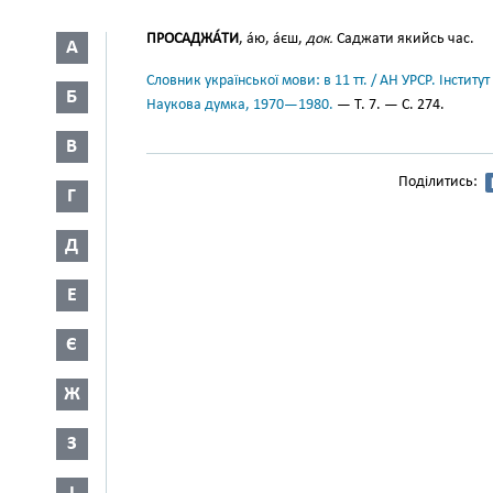
ПРОСАДЖА́ТИ
, а́ю, а́єш,
док.
Саджати якийсь час.
А
Словник української мови: в 11 тт. / АН УРСР. Інститут
Б
Наукова думка, 1970—1980.
— Т. 7. — С. 274.
В
Поділитись:
Г
Д
Е
Є
Ж
З