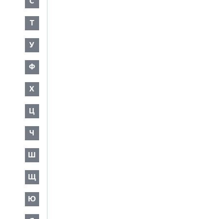
С
Т
У
Ф
Х
Ц
Ч
Ш
Щ
Ю