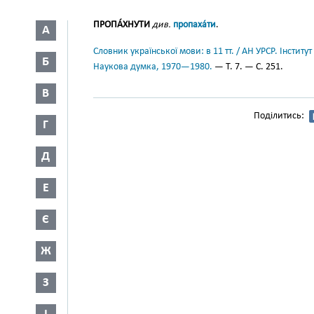
ПРОПА́ХНУТИ
див.
пропаха́ти
.
А
Словник української мови: в 11 тт. / АН УРСР. Інститут
Б
Наукова думка, 1970—1980.
— Т. 7. — С. 251.
В
Поділитись:
Г
Д
Е
Є
Ж
З