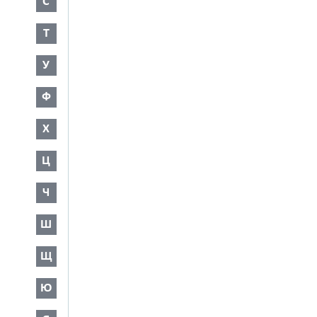
С
Т
У
Ф
Х
Ц
Ч
Ш
Щ
Ю