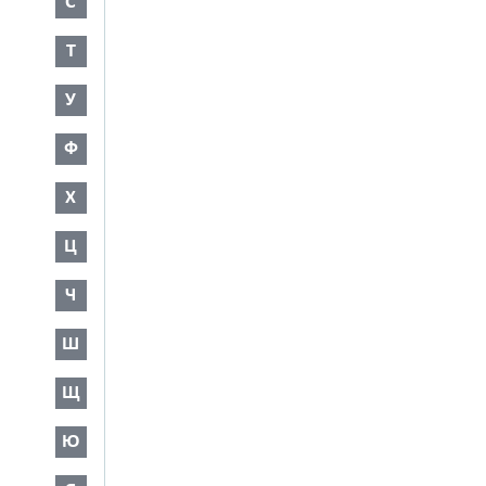
С
Т
У
Ф
Х
Ц
Ч
Ш
Щ
Ю