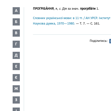
ПРОГРІБА́ННЯ
, я,
с
. Дія за знач.
прогріба́ти
1.
А
Словник української мови: в 11 тт. / АН УРСР. Інститут
Б
Наукова думка, 1970—1980.
— Т. 7. — С. 161.
В
Поділитись:
Г
Д
Е
Є
Ж
З