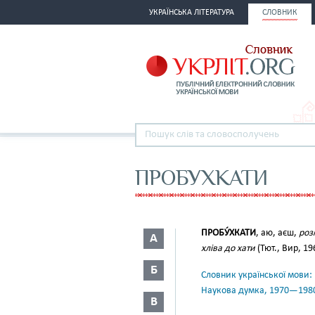
УКРАЇНСЬКА ЛІТЕРАТУРА
СЛОВНИК
ПРОБУХКАТИ
ПРОБУ́ХКАТИ
, аю, аєш,
роз
А
хліва до хати
(Тют., Вир, 19
Б
Словник української мови: в 
Наукова думка, 1970—198
В