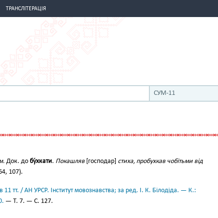
ТРАНСЛІТЕРАЦІЯ
СУМ-11
м.
Док. до
бу́хкати
.
Покашляв
[господар]
стиха, пробухкав чобітьми від
64, 107).
11 тт. / АН УРСР. Інститут мовознавства; за ред. І. К. Білодіда. — К.:
0.
— Т. 7. — С. 127.