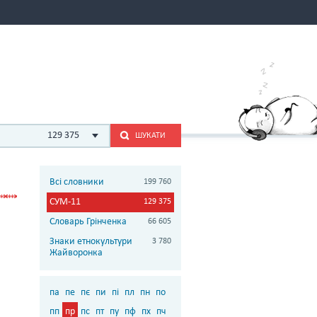
129 375
ШУКАТИ
Всі словники
199 760
СУМ-11
129 375
Словарь Грінченка
66 605
Знаки етнокультури
3 780
Жайворонка
па
пе
пє
пи
пі
пл
пн
по
пп
пр
пс
пт
пу
пф
пх
пч