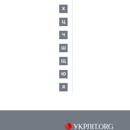
Х
Ц
Ч
Ш
Щ
Ю
Я