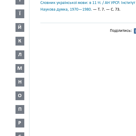
І
Словник української мови: в 11 тт. / АН УРСР. Інститут
Наукова думка, 1970—1980.
— Т. 7. — С. 73.
Ї
Й
Поділитись:
К
Л
М
Н
О
П
Р