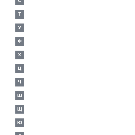
С
Т
У
Ф
Х
Ц
Ч
Ш
Щ
Ю