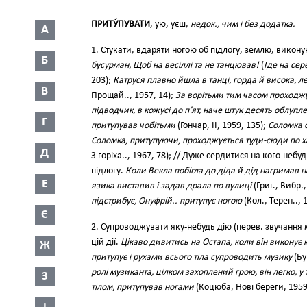
ПРИТУ́ПУВАТИ
, ую, уєш,
недок., чим і без додатка.
А
1. Стукати, вдаряти ногою об підлогу, землю, викону
Б
бусурман, Щоб на весіллі та не танцював!
(
Іде на се
203);
Катруся плавно йшла в танці, горда й висока,
В
Прощай.., 1957, 14);
За ворітьми тим часом проходж
підводчик, в кожусі до п’ят, наче штук десять облуп
Г
притупував чобітьми
(Гончар, II, 1959, 135);
Соломка о
Соломка, притупуючи, проходжується туди-сюди по хат
Д
З горіха.., 1967, 78); // Дуже сердитися на кого-неб
підлогу.
Коли Векла побігла до діда й дід нагримав н
Е
язика виставив і задав драла по вулиці
(Григ., Вибр.,
підстрибує, Онуфрій.. притупує ногою
(Кол., Терен.., 
Є
2. Супроводжувати яку-небудь дію (перев. звучання м
цій дії.
Цікаво дивитись на Остапа, коли він виконує к
Ж
притупує і рухами всього тіла супроводить музику
(Бу
ролі музиканта, цілком захоплений грою, він легко, у
З
тілом, притупував ногами
(Коцюба, Нові береги, 1959