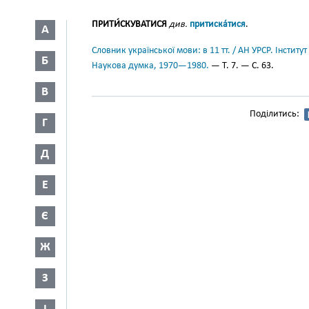
ПРИТИ́СКУВАТИСЯ
див.
притиска́тися
.
А
Словник української мови: в 11 тт. / АН УРСР. Інститут
Б
Наукова думка, 1970—1980.
— Т. 7. — С. 63.
В
Поділитись:
Г
Д
Е
Є
Ж
З