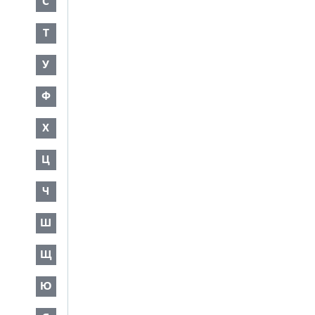
С
Т
У
Ф
Х
Ц
Ч
Ш
Щ
Ю