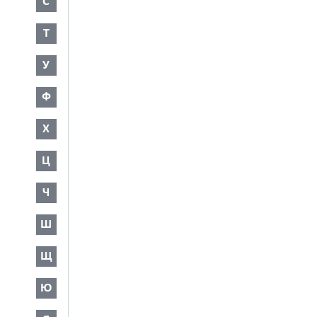
С
Т
У
Ф
Х
Ц
Ч
Ш
Щ
Ю