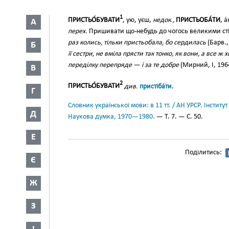
1
ПРИСТЬО́БУВАТИ
, ую, уєш,
недок.,
ПРИСТЬОБА́ТИ
, а
А
перех.
Пришивати що-небудь до чогось великими ст
раз колись, тільки пристьобала, бо сердилась
(Барв.,
Б
її сестри, не вміла прясти так тонко, як вони, а все 
переділку перепряде — і за те добре
(Мирний, І, 1964
В
2
ПРИСТЬО́БУВАТИ
див.
пристіба́ти
.
Г
Словник української мови: в 11 тт. / АН УРСР. Інститут
Д
Наукова думка, 1970—1980.
— Т. 7. — С. 50.
Е
Поділитись:
Є
Ж
З