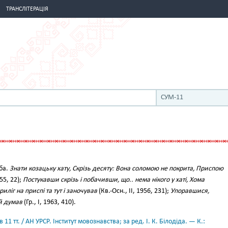
ТРАНСЛІТЕРАЦІЯ
СУМ-11
ба.
Знати козацьку хату, Скрізь десяту: Вона соломою не покрита, Приспою
55, 22);
Постукавши скрізь і побачивши, що.. нема нікого у хаті, Хома
риліг на приспі та тут і заночував
(Кв.-Осн., II, 1956, 231);
Упоравшися,
 й думав
(Гр., І, 1963, 410).
11 тт. / АН УРСР. Інститут мовознавства; за ред. І. К. Білодіда. — К.: