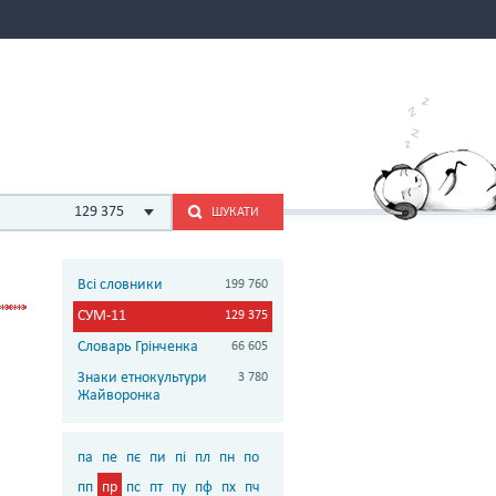
129 375
ШУКАТИ
Всі словники
199 760
СУМ-11
129 375
Словарь Грінченка
66 605
Знаки етнокультури
3 780
Жайворонка
па
пе
пє
пи
пі
пл
пн
по
пп
пр
пс
пт
пу
пф
пх
пч