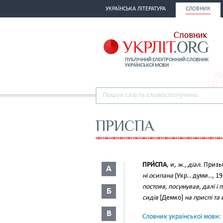
УКРАЇНСЬКА ЛІТЕРАТУРА
СЛОВНИК
ПРИСПА
ПРИ́СПА
, и,
ж., діал.
Призь
А
ні осипана
(Укр.. думи.., 19
постояв, посумував, далі і п
Б
сидів
[Демко]
на приспі та
В
Словник української мови: в 