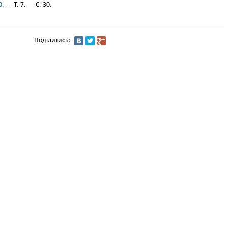
0.
— Т. 7. — С. 30.
Поділитись: