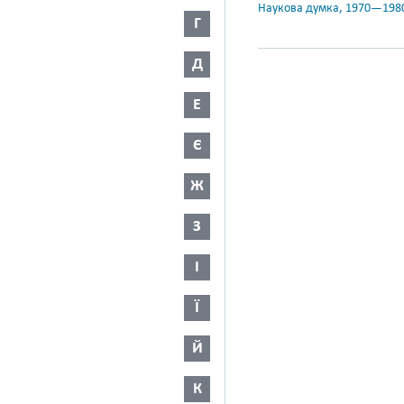
Наукова думка, 1970—198
Г
Д
Е
Є
Ж
З
І
Ї
Й
К