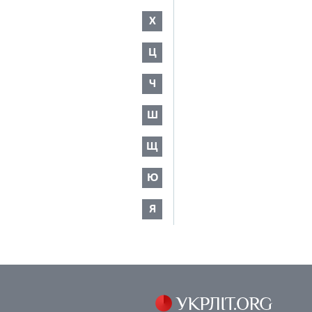
Х
Ц
Ч
Ш
Щ
Ю
Я