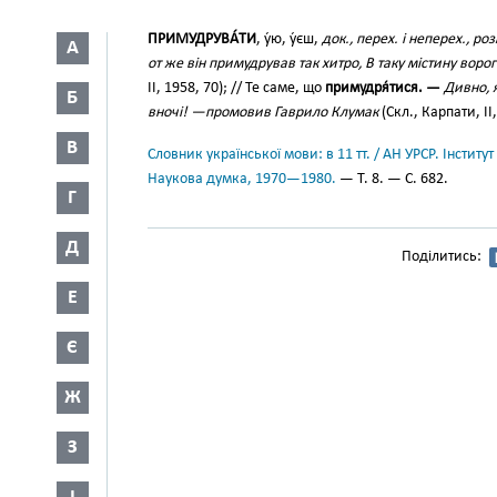
ПРИМУДРУВА́ТИ
, у́ю, у́єш,
док., перех. і неперех., роз
А
от же він примудрував так хитро, В таку містину ворог
II, 1958, 70); // Те саме, що
примудря́тися. —
Дивно, 
Б
вночі! —промовив Гаврило Клумак
(Скл., Карпати, II,
В
Словник української мови: в 11 тт. / АН УРСР. Інститут
Наукова думка, 1970—1980.
— Т. 8. — С. 682.
Г
Д
Поділитись:
Е
Є
Ж
З