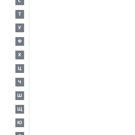
С
Т
У
Ф
Х
Ц
Ч
Ш
Щ
Ю