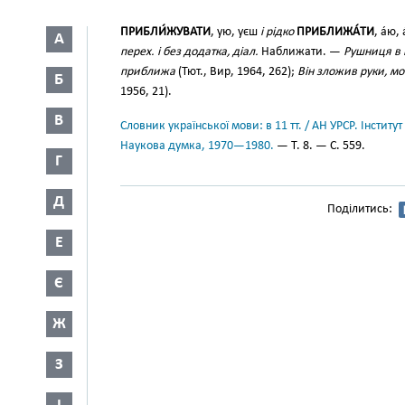
ПРИБЛИ́ЖУВАТИ
, ую, уєш
і рідко
ПРИБЛИЖА́ТИ
, а́ю,
А
перех. і без додатка, діал.
Наближати. —
Рушниця в 
приближа
(Тют., Вир, 1964, 262);
Він зложив руки, мо
Б
1956, 21).
В
Словник української мови: в 11 тт. / АН УРСР. Інститут
Наукова думка, 1970—1980.
— Т. 8. — С. 559.
Г
Д
Поділитись:
Е
Є
Ж
З