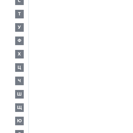
С
Т
У
Ф
Х
Ц
Ч
Ш
Щ
Ю