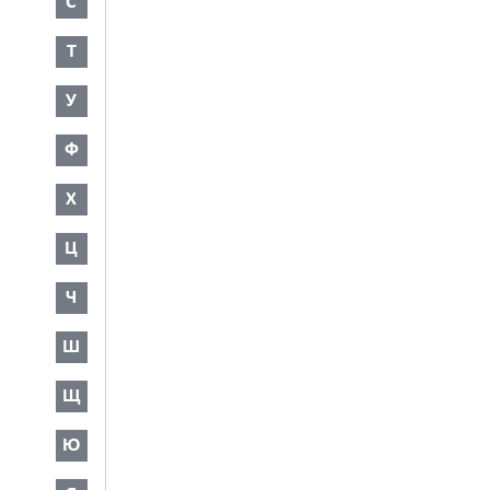
С
Т
У
Ф
Х
Ц
Ч
Ш
Щ
Ю