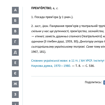
ПРЕМ’Є́РСТВО
, а,
с
.
А
1. Посада прем’єра (у 1 унач.).
Б
2.
заст., ірон.
Панування прем’єрів у театральній труп
В
скільки у нас ще рутинності, прем’єрства, зазнайства, 
— етикет, замість дружньо спаяного
[театрального]
к
Г
одинаки
(З глибин душі, 1959, 30);
Диктатуру актора
сьогоднішньому українському театрові. Саме тому він 
Д
1967, 181).
Словник української мови: в 11 тт. / АН УРСР. Інститут
Е
Наукова думка, 1970—1980.
— Т. 8. — С. 536.
Є
Поділитись:
Ж
З