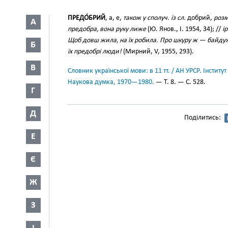
ПРЕДО́БРИЙ
, а, е,
також у сполуч. із сл.
добрий,
розм
А
предобра, вона руку лиже
(Ю. Янов., І. 1954, 34); //
і
Щоб довш жила, на їх робила. Про шкуру ж — байдуж
Б
їх предобрі люди!
(Мирний, V, 1955, 293).
В
Словник української мови: в 11 тт. / АН УРСР. Інститут
Наукова думка, 1970—1980.
— Т. 8. — С. 528.
Г
Д
Поділитись:
Е
Є
Ж
З