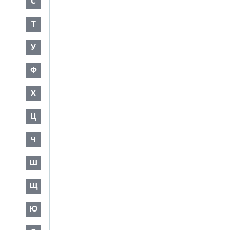
С
Т
У
Ф
Х
Ц
Ч
Ш
Щ
Ю