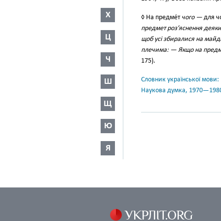
Х
◊ На предме́т
чого —
для ч
предмет роз’яснення деяки
Ц
щоб усі збиралися на майд
плечима: — Якщо на предмет
Ч
175).
Словник української мови: в 
Ш
Наукова думка, 1970—198
Щ
Ю
Я