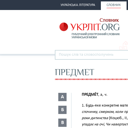
УКРАЇНСЬКА ЛІТЕРАТУРА
СЛОВНИК
ПРЕДМЕТ
ПРЕДМЕ́Т
, а,
ч.
А
1. Будь-яке конкретне мат
Б
спочинку, смерком, коли пр
роки дитинства
(Коцюб., II,
В
упадає на очі, Чи навертає