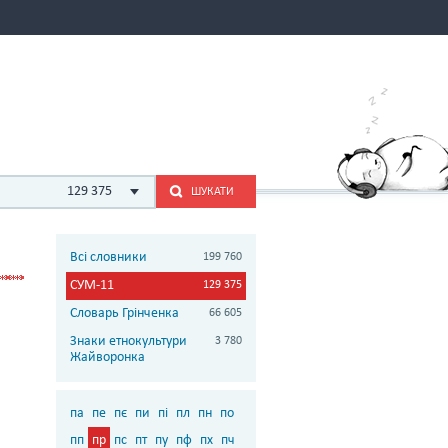
129 375
ШУКАТИ
Всі словники
199 760
СУМ-11
129 375
Словарь Грінченка
66 605
Знаки етнокультури
3 780
Жайворонка
па
пе
пє
пи
пі
пл
пн
по
пп
пр
пс
пт
пу
пф
пх
пч