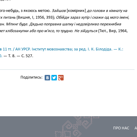
ого-небудь, з якоюсь метою.
Зайшов
[комірник]
до голови в кімнату на
х питань
(Вишня, І, 1956, 393);
Обійди зараз хутір і скажи од мого імені,
ан. Мітинг буде. Дядько поправив шапку і недовірливо перехнябив
 хлібозакупки або про м’ясо, то трудно. Не зійдуться
(Тют., Вир, 1964,
11 тт. / АН УРСР. Інститут мовознавства; за ред. І. К. Білодіда. — К.:
0.
— Т. 8. — С. 527.
Поділитись:
ПРО НАС
А