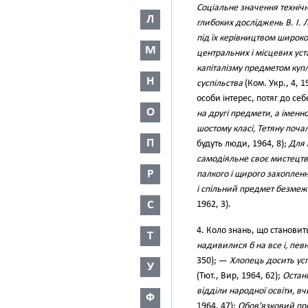
Соціальне значення техніч
Л
глибоких досліджень В. І. 
під їх керівництвом широко
М
центральних і місцевих ус
капіталізму предметом куп
Н
суспільства
(Ком. Укр., 4, 1
особи інтерес, потяг до се
О
на другі предмети, а іменн
шостому класі, Тетяну почал
П
будуть люди, 1964, 8);
Для 
самодіяльне своє мистецтво
Р
палкого і щирого захоплен
і спільний предмет безмежн
С
1962, 3).
4. Коло знань, що станови
Т
надивилися б на все і, пев
350); —
Хлопець досить успі
У
(Тют., Вир, 1964, 62);
Остан
відділи народної освіти, в
Ф
1964, 47);
Обов’язковий пр