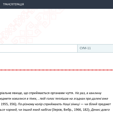
ТРАНСЛІТЕРАЦІЯ
СУМ-11
еріальне явище, що сприймається органами чуття.
Не раз, в хвилину
едмети ховалися в тінях, ..твій голос теплішав на згадках про далекі вже
 1955, 356);
По-різному колір сприймають Наші зіниці — чи білий предмет
ться чорний, чи інший який набігає
(Зеров, Вибр., 1966, 182);
Денис довго