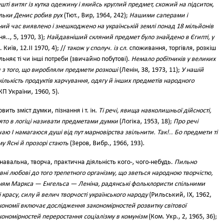
шті витяг із кутка одежину і якийсь круглий предмет, схожий на підситок,
ільки Денис робив рух
(Тют., Вир, 1964, 242);
Нашими саперами і
ний час виявлено і знешкоджено на українській землі понад 18 мільйонів
я.., 5, 1970, 3);
Найдавніший скляний предмет було знайдено в Єгипті, у
 Київ, 12.II 1970, 4); //
також у сполуч. із сл.
споживання, торгівля, розкіш
ьняє ті чи інші потреби (звичайно побутові).
Немало робітників у великих
и з того, що виробляли предмети розкоші
(Ленін, 38, 1973, 11);
У нашій
кількість продуктів харчування, одягу й інших предметів народного
КП України, 1960, 5).
вить зміст думки, пізнання і т. ін.
Ті речі, явища навколишньої дійсності,
ято в логіці називати предметами думки
(Логіка, 1953, 18);
Про речі
чаю І намагаюся душі від пут марновірства звільнити. Так!.. Бо предмети ті
му Ясні й прозорі стають
(Зеров, Вибр., 1966, 193).
знавальна, творча, практична діяльність кого-, чого-небудь.
Пильно
вні любові до того трепетного організму, що зветься народною творчістю,
ням Маркса — Енгельса — Леніна, радянські фольклористи спільними
 красу, силу й велич творчості українського народу
(Рильський, IX, 1962,
кономії включає дослідження закономірностей розвитку світової
акономірностей переростання соціалізму в комунізм
(Ком. Укр., 2, 1965, 36);