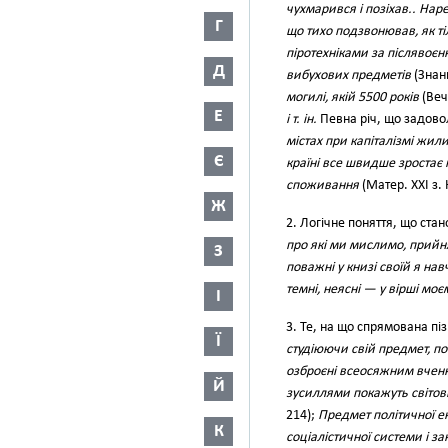
чухмарився і позіхав.. Наре
Г
що тихо подзвонював, як т
піротехніками за післявоєн
Д
вибухових предметів
(Знанн
могилі, якій 5500 років
(Веч.
Е
і т. ін.
Певна річ, що задовол
містах при капіталізмі жил
Є
країні все швидше зростає 
споживання
(Матер. XXI з. 
Ж
2. Логічне поняття, що стано
про які ми мислимо, прийн
З
поважні у книзі своїй я нав
темні, неясні — у вірші моє
І
3. Те, на що спрямована пі
Ї
студіюючи свій предмет, по
озброєні всеосяжним вчен
Й
зусиллями покажуть світові
214);
Предмет політичної е
К
соціалістичної системи і з