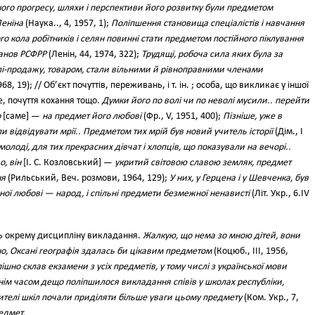
ного прогресу, шляхи і перспективи його розвитку були предметом
Леніна
(Наука.., 4, 1957, 1);
Поліпшення становища спеціалістів і навчання
го кола робітників і селян повинні стати предметом постійного піклування
танов РСФРР
(Ленін, 44, 1974, 322);
Трудящі, робоча сила яких була за
лі-продажу, товаром, стали вільними й рівноправними членами
968, 19); // Об’єкт почуттів, переживань, і т. ін. ; особа, що викликає у іншої
бе, почуття кохання тощо.
Думки його по волі чи по неволі мусили.. перейти
о
[саме] —
на предмет його любові
(Фр., V, 1951, 400);
Пізніше, уже в
и відвідувати мрії.. Предметом тих мрій був новий учитель історії
(Дім., І
молоді, для тих прекрасних дівчат і хлопців, що показували на вечорі..
, він
[І. С. Козловський] —
укритий світовою славою земляк, предмет
ня
(Рильський, Веч. розмови, 1964, 129);
У них, у Герцена і у Шевченка, був
ої любові — народ, і спільні предмети безмежної ненависті
(Літ. Укр., 6.IV
ть окрему дисципліну викладання.
Жалкую, що нема зо мною дітей, вони
но, Оксані географія здалась би цікавим предметом
(Коцюб., III, 1956,
шно склав екзамени з усіх предметів, у тому числі з української мови
нім часом дещо поліпшилося викладання співів у школах республіки,
чителі шкіл почали приділяти більше уваги цьому предмету
(Ком. Укр., 7,
едмет.