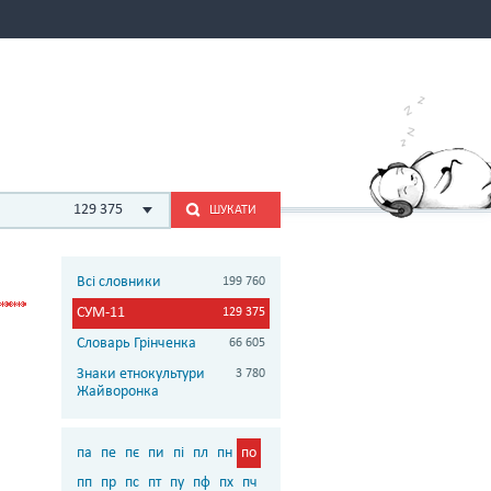
129 375
ШУКАТИ
Всі словники
199 760
СУМ-11
129 375
Словарь Грінченка
66 605
Знаки етнокультури
3 780
Жайворонка
па
пе
пє
пи
пі
пл
пн
по
пп
пр
пс
пт
пу
пф
пх
пч