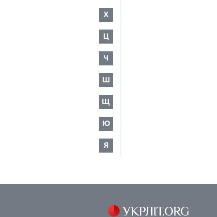
Х
Ц
Ч
Ш
Щ
Ю
Я