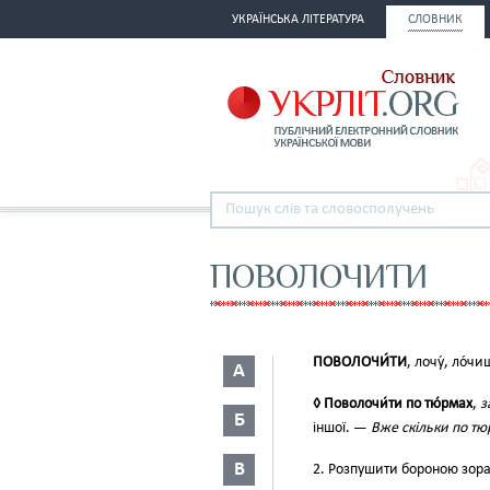
УКРАЇНСЬКА ЛІТЕРАТУРА
СЛОВНИК
ПОВОЛОЧИТИ
ПОВОЛОЧИ́ТИ
, лочу́, ло́ч
А
◊ Поволочи́ти по тю́рмах
,
з
Б
іншої. —
Вже скільки по тюр
В
2. Розпушити бороною зора