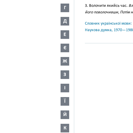
3. Волочити якийсь час.
Вл
Г
його поволочивши, Потім н
Д
Словник української мови: в 
Наукова думка, 1970—198
Е
Є
Ж
З
І
Ї
Й
К