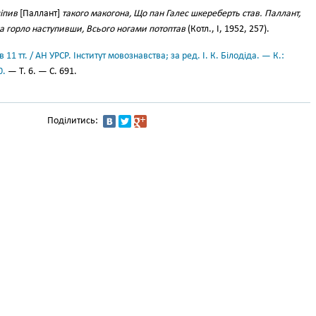
іпив
[Паллант]
такого макогона, Що пан Галес шкереберть став. Паллант,
а горло наступивши, Всього ногами потоптав
(Котл., І, 1952, 257).
11 тт. / АН УРСР. Інститут мовознавства; за ред. І. К. Білодіда. — К.:
0.
— Т. 6. — С. 691.
Поділитись: