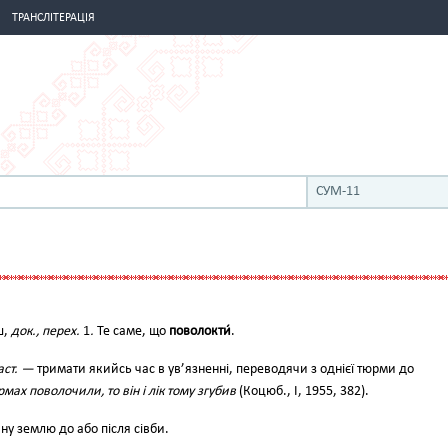
ТРАНСЛІТЕРАЦІЯ
СУМ-11
иш,
док., перех.
1
.
Те саме, що
поволокти́
.
аст. —
тримати якийсь час в ув’язненні, переводячи з однієї тюрми до
мах поволочили, то він і лік тому згубив
(Коцюб., І, 1955, 382).
ну землю до або після сівби.