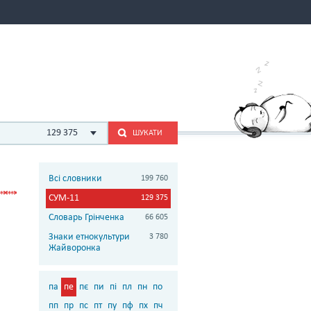
129 375
ШУКАТИ
Всі словники
199 760
СУМ-11
129 375
Словарь Грінченка
66 605
Знаки етнокультури
3 780
Жайворонка
па
пе
пє
пи
пі
пл
пн
по
пп
пр
пс
пт
пу
пф
пх
пч