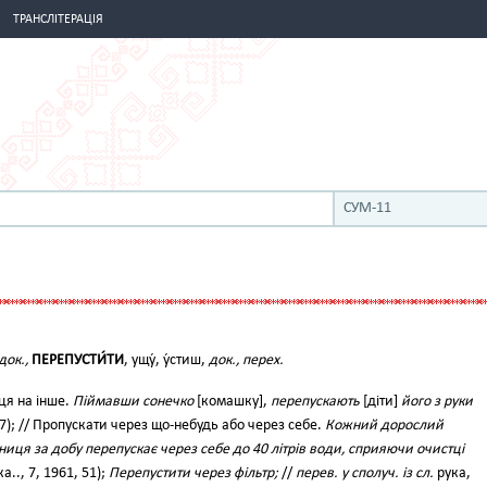
ТРАНСЛІТЕРАЦІЯ
СУМ-11
док.,
ПЕРЕПУСТИ́ТИ
, ущу́, у́стиш,
док., перех.
ця на інше.
Піймавши сонечко
[комашку],
перепускають
[діти]
його з руки
); // Пропускати через що-небудь або через себе.
Кожний дорослий
иця за добу перепускає через себе до 40 літрів води, сприяючи очистці
а.., 7, 1961, 51);
Перепустити через фільтр;
//
перев. у сполуч. із сл.
рука,