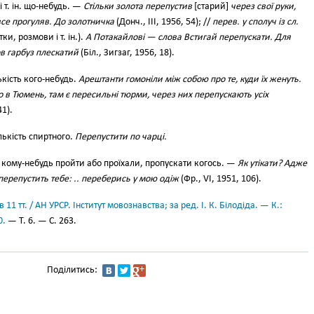
 т. ін. що-небудь. —
Стільки золота перепустив
[старий]
через свої руки,
 все прогуляв. До золотничка
(Донч., III, 1956, 54); //
перев. у сполуч із сл.
и, розмови і т. ін.).
А Потакайлові — слова Встигай перепускати. Для
ов гарбуз плескатий
(Біл., Зигзаг, 1956, 18).
ькість кого-небудь.
Арештанти гомоніли між собою про те, куди їх женуть.
 в Тюмень, там є пересильні тюрми, через них перепускають усіх
41).
ькість спиртного.
Перепустити по чарці.
кому-небудь пройти або проїхали, пропускати когось. —
Як утікати? Адже
перепустить тебе: .. переберись у мою одіж
(Фр., VI, 1951, 106).
11 тт. / АН УРСР. Інститут мовознавства; за ред. І. К. Білодіда. — К.:
0.
— Т. 6. — С. 263.
Поділитись: