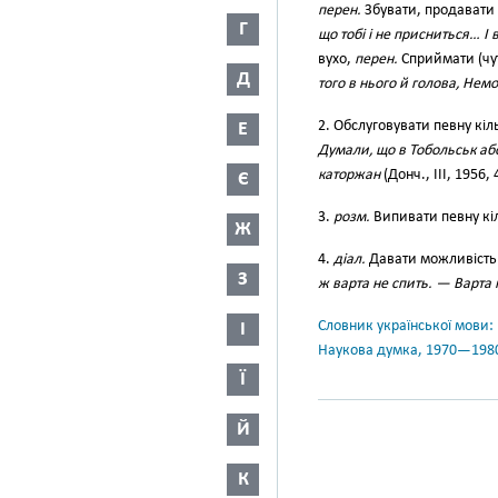
перен.
Збувати, продавати і
Г
що тобі і не присниться… І
вухо,
перен.
Сприймати (чутк
Д
того в нього й голова, Нем
2. Обслуговувати певну кіл
Е
Думали, що в Тобольськ або
каторжан
(Донч., III, 1956, 
Є
3.
розм.
Випивати певну кіл
Ж
4.
діал.
Давати можливість 
З
ж варта не спить. — Варта 
Словник української мови: в 
І
Наукова думка, 1970—198
Ї
Й
К