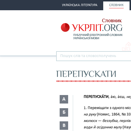
УКРАЇНСЬКА ЛІТЕРАТУРА
СЛОВНИК
ПЕРЕПУСКАТИ
ПЕРЕПУСКА́ТИ
, а́ю, а́єш,
не
А
1. Переміщати з одного міс
Б
на руку
(Номис, 1864, № 337
молюск — беззубка, перлівн
В
води й осіданню мулу
(Наук