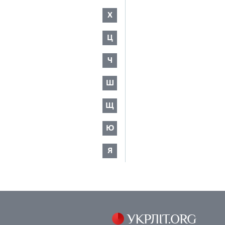
Х
Ц
Ч
Ш
Щ
Ю
Я