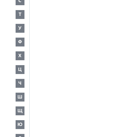
С
Т
У
Ф
Х
Ц
Ч
Ш
Щ
Ю