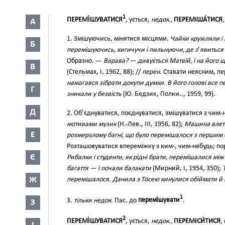
1
ПЕРЕМІ́ШУВАТИСЯ
, ується,
недок.,
ПЕРЕМІША́ТИСЯ
А
1. Змішуючись, мінятися місцями.
Чайки кружляли і 
Б
перемішуючись, кигичучи і пильнуючи, де з
’
явиться
Образно. —
Варава? — дивується Матвій, і на його 
В
(Стельмах, І, 1962, 88); //
перен.
Ставати неясним, пер
намагався зібрати докупи думки. В його голові все п
Г
зникали у безвість
(Ю. Бедзик, Полки.., 1959, 99).
Д
2. Об’єднуватися, поєднуватися, змішуватися з чим-
мотивами музик
(Н.-Лев., III, 1956, 82);
Машина влетіл
Е
розмерзлому багні, що було перемішалося з першим 
Розташовуватися впереміжку з ким-, чим-небудь; п
Є
Рибалки і студенти, як рідні брати, перемішалися мі
багаття — і почали балакати
(Мирний, І, 1954, 350);
Ж
перемішалося. Данила з Тосею кинулися обіймати й 
1
3.
тільки недок.
Пас. до
перемі́шувати
.
З
2
ПЕРЕМІ́ШУВАТИСЯ
, ується,
недок.,
ПЕРЕМІСИ́ТИСЯ
,