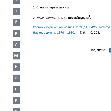
І
1. Ставати перемішаним.
Ї
2
2.
тільки недок.
Пас. до
перемі́шувати
.
Й
Словник української мови: в 11 тт. / АН УРСР. Інститут
Наукова думка, 1970—1980.
— Т. 6. — С. 228.
К
Л
Поділитись:
М
Н
О
П
Р